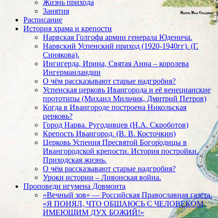
Жизнь прихода
Занятия
Расписание
История храма и крепости
Нарвская Голгофа армии генерала Юденича.
Нарвский Успенский приход (1920-1940гг). (Г.
Синякова).
Ингигерда, Ирина, Святая Анна – королева
Ингерманландии
О чём рассказывают старые надгробия?
Успенская церковь Ивангорода и её венецианские
прототипы (Михаил Мильчик, Дмитрий Петров)
Когда в Ивангороде построена Никольская
церковь?
Город Нарва. Ругодивцев (Н.А. Скроботов)
Крепость Ивангород. (В. В. Косточкин)
Церковь Успения Пресвятой Богородицы в
Ивангородской крепости. История постройки.
Приходская жизнь.
О чём рассказывают старые надгробия?
Уроки истории – Ливонская война.
Проповеди игумена Довмонта
«Вечный зов» — Российская Православная газета.
«Я ПОНЯЛ, ЧТО ОБЩАЮСЬ С ЧЕЛОВЕКОМ,
ИМЕЮЩИМ ДУХ БОЖИЙ!»