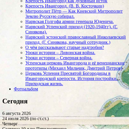
Крепость Ивангород как духовный исток
Крепость Ивангород. (В. В. Косточкин)
Митрополит Пётр — Как Киевский Митрополит
Землю Русскую собирал.
Нарвская Голгофа армии генерала Юденича.
Нарвский Успенский приход (1920-1940гг). (Г.
Синякова).
Нарвский эстонский православный Николаевский
приход. (Г. Синякова, научный сотрудник.)
О чём рассказывают старые надгробия?
Уроки истории – Ливонская война.
Уроки истории – Северная война.
Успенская церковь Ивангорода и её венецианские
прототипы (Михаил Мильчик, Дмитрий Петров)
Церковь Успения Пресвятой Богородицы в
Ивангородской крепости. История постройки.
Приходская жизнь.
Фотоальбом
Сегодня
6 августа 2026
24 июля 2026 (по ст.ст.)
Четверг
Седмица 10-я по Пятидесятнице