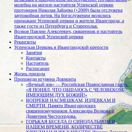
молебна на могиле настоятеля Успенской церкви
протоиерея Николая Зайцева (+2009) была отслужена
заупокойная лития. На богослужении молились
прихожане Успенской церкви и жители Ивангорода, а
также гости из Петербурга и Старополья.
Волков Павлин Алексеевич, священник и настоятель
Ивангородской Успенской церкви
Реквизиты
Успенская Церковь в Ивангородской крепости
Занятия
Контакты
Настоятель
Расписание
Жизнь прихода
Проповеди игумена Довмонта
«Вечный зов» — Российская Православная газета.
«Я ПОНЯЛ, ЧТО ОБЩАЮСЬ С ЧЕЛОВЕКОМ,
ИМЕЮЩИМ ДУХ БОЖИЙ!»
ВОПРЕКИ НАСМЕШКАМ, ИЗДЕВКАМ И
СМЕРТИ. Памяти Ивангородских
священномучеников Александра Волкова и
Димитрия Чистосердова.
ГОРЬКАЯ БЕСЕДА О СИНОДАЛЬНОМ И
НАШЕМ ВРЕМЕНИ, КОЛИЧЕСТВЕ