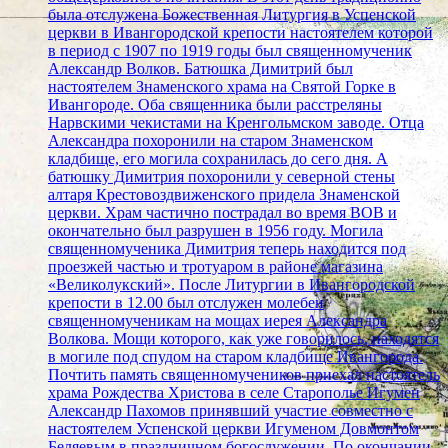
была отслужена Божественная Литургия в Успенской
церкви в Ивангородской крепости настоятелем которой
в период с 1907 по 1919 годы был священномученик
Александр Волков. Батюшка Димитрий был
настоятелем Знаменского храма на Святой Горке в
Ивангороде. Оба священника были расстреляны
Нарвскими чекистами на Кренгольмском заводе. Отца
Александра похоронили на старом Знаменском
кладбище, его могила сохранилась до сего дня. А
батюшку Димитрия похоронили у северной стены
алтаря Крестовоздвиженского придела Знаменской
церкви. Храм частично пострадал во время ВОВ и
окончательно был разрушен в 1956 году. Могила
священномученика Димитрия теперь находится под
проезжей частью и тротуаром в районе магазина
«Великолукский». После Литургии в Ивангородской
крепости в 12.00 был отслужен молебен
священномученикам на мощах иерея Александра
Волкова. Мощи которого, как уже говорилось, находятся
в могиле под спудом на старом кладбище Ивангорода.
Почтить память священномучеников приехал настоятель
храма Рождества Христова в селе Старополье Игумен
Александр Пахомов принявший участие совместно с
настоятелем Успенской церкви Игуменом Довмонтом
Беляевым в праздничном богослужении. По окончании