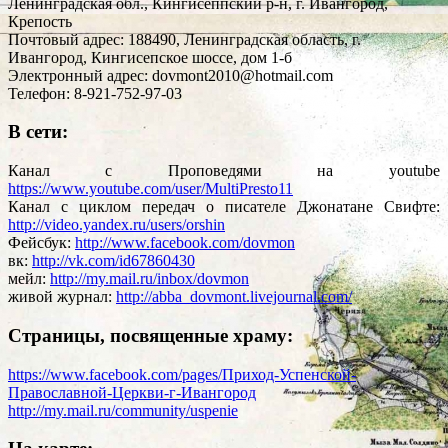
Ленинградская обл., Кингисеппский р-н, г. Ивангород,
Крепость
Почтовый адрес: 188490, Ленинградская область, г.
Ивангород, Кингисепское шоссе, дом 1-б
Электронный адрес: dovmont2010@hotmail.com
Телефон: 8-921-752-97-03
В сети:
Канал с Проповедями на youtube
https://www.youtube.com/user/MultiPresto11
Канал с циклом передач о писателе Джонатане Свифте:
http://video.yandex.ru/users/orshin
Фейсбук:
http://www.facebook.com/dovmon
вк:
http://vk.com/id67860430
мейл:
http://my.mail.ru/inbox/dovmon
живой журнал:
http://abba_dovmont.livejournal.com/
Страницы, посвященные храму:
https://www.facebook.com/pages/Приход-Успенской-
Православной-Церкви-г-Ивангород
http://my.mail.ru/community/uspenie