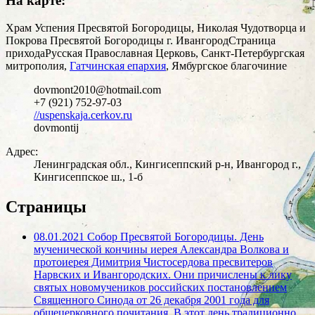
На карте:
Храм Успения Пресвятой Богородицы, Николая Чудотворца и
Покрова Пресвятой Богородицы г. Ивангород
Страница
прихода
Русская Православная Церковь, Санкт-Петербургская
митрополия,
Гатчинская епархия
, Ямбургское благочиние
dovmont2010@hotmail.com
+7 (921) 752-97-03
//uspenskaja.cerkov.ru
dovmontij
Адрес:
Ленинградская обл., Кингисеппский р-н, Ивангород г.,
Кингисеппское ш., 1-б
Страницы
08.01.2021 Собор Пресвятой Богородицы. День
мученической кончины иерея Александра Волкова и
протоиерея Димитрия Чистосердова пресвитеров
Нарвских и Ивангородских. Они причислены к лику
святых новомучеников российских постановлением
Священного Синода от 26 декабря 2001 года для
общецерковного почитания. В этот день традиционно