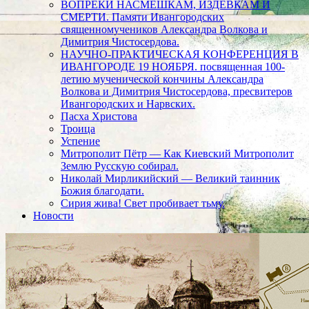
ВОПРЕКИ НАСМЕШКАМ, ИЗДЕВКАМ И
СМЕРТИ. Памяти Ивангородских
священномучеников Александра Волкова и
Димитрия Чистосердова.
НАУЧНО-ПРАКТИЧЕСКАЯ КОНФЕРЕНЦИЯ В
ИВАНГОРОДЕ 19 НОЯБРЯ. посвященная 100-
летию мученической кончины Александра
Волкова и Димитрия Чистосердова, пресвитеров
Ивангородских и Нарвских.
Пасха Христова
Троица
Успение
Митрополит Пётр — Как Киевский Митрополит
Землю Русскую собирал.
Николай Мирликийский — Великий таинник
Божия благодати.
Сирия жива! Свет пробивает тьму.
Новости