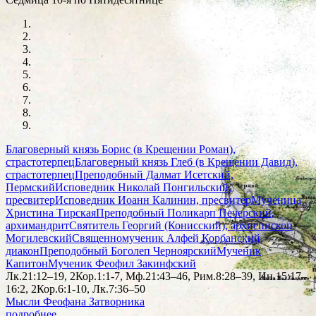
Благоверный князь Борис (в Крещении Роман),
страстотерпец
Благоверный князь Глеб (в Крещении Давид),
страстотерпец
Преподобный Далмат Исетский,
Пермский
Исповедник Николай Понгильский,
пресвитер
Исповедник Иоанн Калинин, пресвитер
Мученица
Христина Тирская
Преподобный Поликарп Печерский,
архимандрит
Святитель Георгий (Конисский), архиепископ
Могилевский
Священномученик Алфей Корбанский,
диакон
Преподобный Боголеп Черноярский
Мученик
Капитон
Мученик Феофил Закинфский
Лк.21:12–19, 2Кор.1:1-7, Мф.21:43–46, Рим.8:28–39, Ин.15:17–
16:2, 2Кор.6:1-10, Лк.7:36–50
Мысли Феофана Затворника
подробнее