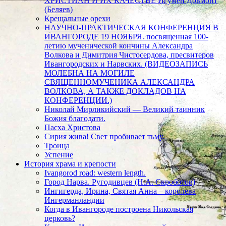
ХРИСТИАН И ИХ КАЧЕСТВЕ Игумен Довмонт
(Беляев)
Крещальные орехи
НАУЧНО-ПРАКТИЧЕСКАЯ КОНФЕРЕНЦИЯ В
ИВАНГОРОДЕ 19 НОЯБРЯ. посвященная 100-
летию мученической кончины Александра
Волкова и Димитрия Чистосердова, пресвитеров
Ивангородских и Нарвских. (ВИДЕОЗАПИСЬ
МОЛЕБНА НА МОГИЛЕ
СВЯЩЕННОМУЧЕНИКА АЛЕКСАНДРА
ВОЛКОВА, А ТАКЖЕ ДОКЛАДОВ НА
КОНФЕРЕНЦИИ.)
Николай Мирликийский — Великий таинник
Божия благодати.
Пасха Христова
Сирия жива! Свет пробивает тьму.
Троица
Успение
История храма и крепости
Ivangorod road: western length.
Город Нарва. Ругодивцев (Н.А. Скроботов)
Ингигерда, Ирина, Святая Анна – королева
Ингерманландии
Когда в Ивангороде построена Никольская
церковь?