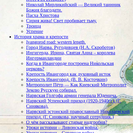
Николай Мирликийский — Великий таинник
Божия благодати.
Пасха Христова
Сирия жива! Свет пробивает тьму.
Троица
Успение
История храма и крепости
Ivangorod road: western length.
Город Нарва. Ругодивцев (Н.А. Скроботов)
Ингигерда, Ирина, Святая Анна – королева
Ингерманландии
Когда в Ивангороде построена Никольская
церковь?
Крепость Ивангород как духовный исток
Крепость Ивангород. (В. В. Косточкин)
Митрополит Пётр — Как Киевский Митрополит
Землю Русскую собирал.
Нарвская Голгофа армии генерала Юденича.
Нарвский Успенский приход (1920-1940гг). (Г.
Синякова).
Нарвский эстонский православный Николаевский
приход. (Г. Синякова, научный сотрудник.)
О чём рассказывают старые надгробия?
Уроки истории – Ливонская война.
Уроки истории – Северная война.