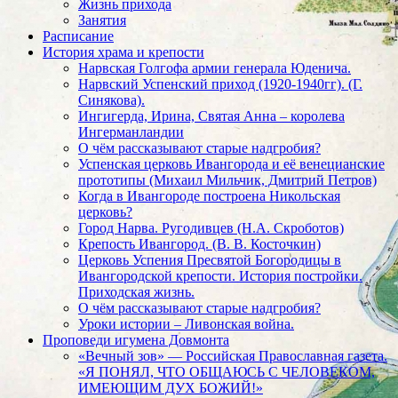
Жизнь прихода
Занятия
Расписание
История храма и крепости
Нарвская Голгофа армии генерала Юденича.
Нарвский Успенский приход (1920-1940гг). (Г.
Синякова).
Ингигерда, Ирина, Святая Анна – королева
Ингерманландии
О чём рассказывают старые надгробия?
Успенская церковь Ивангорода и её венецианские
прототипы (Михаил Мильчик, Дмитрий Петров)
Когда в Ивангороде построена Никольская
церковь?
Город Нарва. Ругодивцев (Н.А. Скроботов)
Крепость Ивангород. (В. В. Косточкин)
Церковь Успения Пресвятой Богородицы в
Ивангородской крепости. История постройки.
Приходская жизнь.
О чём рассказывают старые надгробия?
Уроки истории – Ливонская война.
Проповеди игумена Довмонта
«Вечный зов» — Российская Православная газета.
«Я ПОНЯЛ, ЧТО ОБЩАЮСЬ С ЧЕЛОВЕКОМ,
ИМЕЮЩИМ ДУХ БОЖИЙ!»