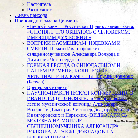
Настоятель
Расписание
Жизнь прихода
Проповеди игумена Довмонта
«Вечный зов» — Российская Православная газета.
«Я ПОНЯЛ, ЧТО ОБЩАЮСЬ С ЧЕЛОВЕКОМ,
ИМЕЮЩИМ ДУХ БОЖИЙ!»
ВОПРЕКИ НАСМЕШКАМ, ИЗДЕВКАМ И
СМЕРТИ. Памяти Ивангородских
священномучеников Александра Волкова и
Димитрия Чистосердова.
ГОРЬКАЯ БЕСЕДА О СИНОДАЛЬНОМ И
НАШЕМ ВРЕМЕНИ, КОЛИЧЕСТВЕ
ХРИСТИАН И ИХ КАЧЕСТВЕ Игумен Довмонт
(Беляев)
Крещальные орехи
НАУЧНО-ПРАКТИЧЕСКАЯ КОНФЕРЕНЦИЯ В
ИВАНГОРОДЕ 19 НОЯБРЯ. посвященная 100-
летию мученической кончины Александра
Волкова и Димитрия Чистосердова, пресвитеров
Ивангородских и Нарвских. (ВИДЕОЗАПИСЬ
МОЛЕБНА НА МОГИЛЕ
СВЯЩЕННОМУЧЕНИКА АЛЕКСАНДРА
ВОЛКОВА, А ТАКЖЕ ДОКЛАДОВ НА
КОНФЕРЕНЦИИ.)