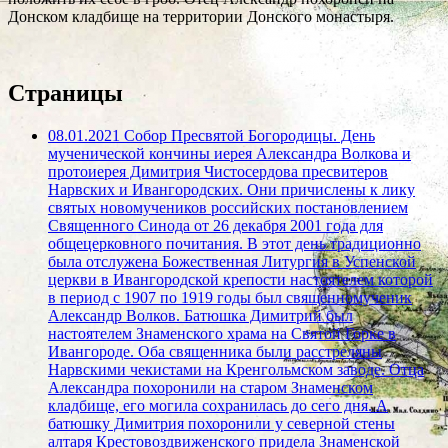
Донском кладбище на территории Донского монастыря.
Страницы
08.01.2021 Собор Пресвятой Богородицы. День
мученической кончины иерея Александра Волкова и
протоиерея Димитрия Чистосердова пресвитеров
Нарвских и Ивангородских. Они причислены к лику
святых новомучеников российских постановлением
Священного Синода от 26 декабря 2001 года для
общецерковного почитания. В этот день традиционно
была отслужена Божественная Литургия в Успенской
церкви в Ивангородской крепости настоятелем которой
в период с 1907 по 1919 годы был священномученик
Александр Волков. Батюшка Димитрий был
настоятелем Знаменского храма на Святой Горке в
Ивангороде. Оба священника были расстреляны
Нарвскими чекистами на Кренгольмском заводе. Отца
Александра похоронили на старом Знаменском
кладбище, его могила сохранилась до сего дня. А
батюшку Димитрия похоронили у северной стены
алтаря Крестовоздвиженского придела Знаменской