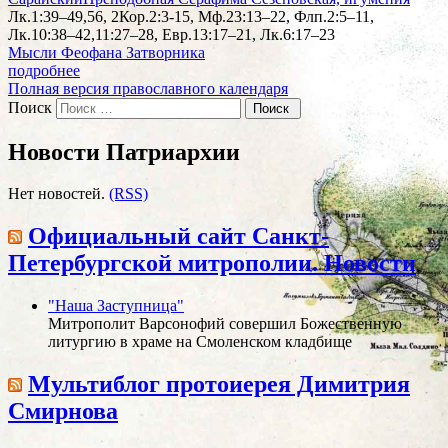
Лк.1:39–49,56, 2Кор.2:3-15, Мф.23:13–22, Флп.2:5–11,
Лк.10:38–42,11:27–28, Евр.13:17–21, Лк.6:17–23
Мысли Феофана Затворника
подробнее
Полная версия православного календаря
Поиск
Новости Патриархии
Нет новостей.
(RSS)
Официальный сайт Санкт-
Петербургской митрополии. Новости
"Наша Заступница"
Митрополит Варсонофий совершил Божественную
литургию в храме на Смоленском кладбище
Мультиблог протоиерея Димитрия
Смирнова