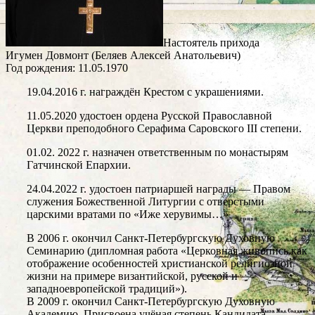
Настоятель прихода
Игумен Довмонт (Беляев Алексей Анатольевич)
Год рождения: 11.05.1970
19.04.2016 г. награждён Крестом с украшениями.
11.05.2020 удостоен ордена Русской Православной
Церкви преподобного Серафима Саровского III степени.
01.02. 2022 г. назначен ответственным по монастырям
Гатчинской Епархии.
24.04.2022 г. удостоен патриаршей награды — Правом
служения Божественной Литургии с отверстыми
царскими вратами по «Иже херувимы…»
В 2006 г. окончил Санкт-Петербургскую Духовную
Семинарию (дипломная работа «Церковная живопись как
отображение особенностей христианской религиозной
жизни на примере византийской, русской и
западноевропейской традиций»).
В 2009 г. окончил Санкт-Петербургскую Духовную
Академию. Присвоена учёная степень Кандидата