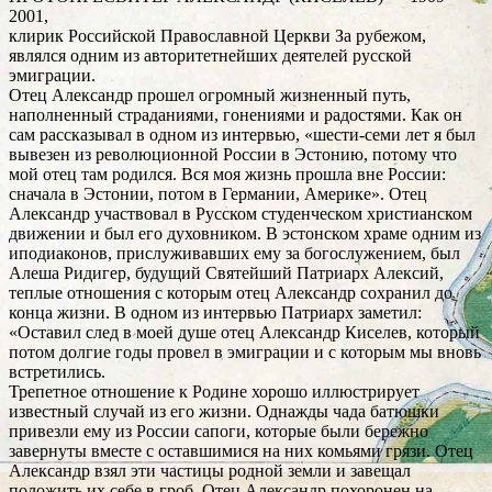
2001,
клирик Российской Православной Церкви За рубежом,
являлся одним из авторитетнейших деятелей русской
эмиграции.
Отец Александр прошел огромный жизненный путь,
наполненный страданиями, гонениями и радостями. Как он
сам рассказывал в одном из интервью, «шести-семи лет я был
вывезен из революционной России в Эстонию, потому что
мой отец там родился. Вся моя жизнь прошла вне России:
сначала в Эстонии, потом в Германии, Америке». Отец
Александр участвовал в Русском студенческом христианском
движении и был его духовником. В эстонском храме одним из
иподиаконов, прислуживавших ему за богослужением, был
Алеша Ридигер, будущий Святейший Патриарх Алексий,
теплые отношения с которым отец Александр сохранил до
конца жизни. В одном из интервью Патриарх заметил:
«Оставил след в моей душе отец Александр Киселев, который
потом долгие годы провел в эмиграции и с которым мы вновь
встретились.
Трепетное отношение к Родине хорошо иллюстрирует
известный случай из его жизни. Однажды чада батюшки
привезли ему из России сапоги, которые были бережно
завернуты вместе с оставшимися на них комьями грязи. Отец
Александр взял эти частицы родной земли и завещал
положить их себе в гроб. Отец Александр похоронен на