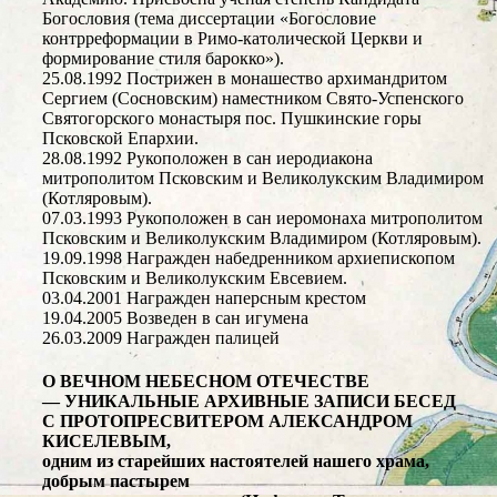
Богословия (тема диссертации «Богословие
контрреформации в Римо-католической Церкви и
формирование стиля барокко»).
25.08.1992 Пострижен в монашество архимандритом
Сергием (Сосновским) наместником Свято-Успенского
Святогорского монастыря пос. Пушкинские горы
Псковской Епархии.
28.08.1992 Рукоположен в сан иеродиакона
митрополитом Псковским и Великолукским Владимиром
(Котляровым).
07.03.1993 Рукоположен в сан иеромонаха митрополитом
Псковским и Великолукским Владимиром (Котляровым).
19.09.1998 Награжден набедренником архиепископом
Псковским и Великолукским Евсевием.
03.04.2001 Награжден наперсным крестом
19.04.2005 Возведен в сан игумена
26.03.2009 Награжден палицей
О ВЕЧНОМ НЕБЕСНОМ ОТЕЧЕСТВЕ
— УНИКАЛЬНЫЕ АРХИВНЫЕ ЗАПИСИ БЕСЕД
С ПРОТОПРЕСВИТЕРОМ АЛЕКСАНДРОМ
КИСЕЛЕВЫМ,
одним из старейших настоятелей нашего храма,
добрым пастырем