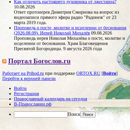
Как отличить настоящего духовника от лжестарца?
10.08.2026
Ответ протоиерея Димитрия Смирнова на вопрос из
видеозаписи прямого эфира радио "Радонеж" от 23
марта 2019 года.
Проповедь о посте, молитве и исцелении от беснования
(2026.08.09). Иерей Николай Михалёв
09.08.2026
Проповедь иерея Николая Михалёва о посте, молитве и
исцелении от беснования. Храм Благовещения
Пресвятой Богородицы. 9 августа 2026 года
Портал Богослов.ru
Работает на Prihod.ru
при поддержке
ORTOX.RU
[
Войти
]
Перейти к верхней панели
Войти
Регистрация
Православный календарь на сегодня
В-Православии.рф
Поиск