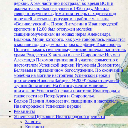
церкви. Храм частично пострадал во время ВОВ и
окончательно был разрушен в 1956 году. Могила
священномученика Димитрия теперь находится под
проезжей частью и тротуаром в районе магазина
«Великолукский». После Литургии в Ивангородской
крепости в 12.00 был отслужен молебен
священномученикам на мощах иерея Александра
Волкова. Мощи которого, как уже говорилось, находятся
в могиле под спудом на старом кладбище Ивангорода.
Почтить память священномучеников приехал настоятель
храма Рождества Христова в селе Старополье Игумен
Александр Пахомов принявший участие совместно с
настоятелем Успенской церкви Игуменом Довмонтом
Беляевым в праздничном богослужении. По окончании
молебна на могиле настоятеля Успенской церкви
протоиерея Николая Зайцева (+2009) была отслужена
заупокойная лития. На богослужении молились
прихожане Успенской церкви и жители Ивангорода, а
также гости из Петербурга и Старополья.
Волков Павлин Алексеевич, священник и настоятель
Ивангородской Успенской церкви
Реквизиты
Успенская Церковь в Ивангородской крепости
Занятия
Контакты