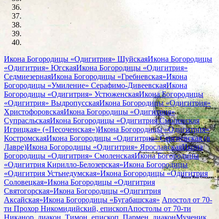
Икона Богородицы «Одигитрия» Шуйская
Икона Богородицы
«Одигитрия» Югская
Икона Богородицы «Одигитрия»
Седмиезерная
Икона Богородицы «Гребневская»
Икона
Богородицы «Умиление» Серафимо-Дивеевская
Икона
Богородицы «Одигитрия» Устюженская
Икона Богородицы
«Одигитрия» Выдропусская
Икона Богородицы «Одигитрия»
Христофоровская
Икона Богородицы «Одигитрия»
Супрасльская
Икона Богородицы «Одигитрия Смоленская
Игрицкая» («Песоченская»)
Икона Богородицы «Одигитрия»
Костромская
Икона Богородицы «Одигитрия» Сергиевская (в
Лавре)
Икона Богородицы «Одигитрия» Ярославская
Икона
Богородицы «Одигитрия» Смоленская
Икона Богородицы
«Одигитрия Кирилло-Белозерская»
Икона Богородицы
«Одигитрия Устьнедумская»
Икона Богородицы «Одигитрия
Соловецкая»
Икона Богородицы «Одигитрия
Святогорская»
Икона Богородицы «Одигитрия
Аксайская»
Икона Богородицы «Бугабашская»
Апостол от 70-
ти Прохор Никомидийский, епископ
Апостолы от 70-ти
Никанор, диакон, Тимон, епископ, Пармен, диакон
Мученик