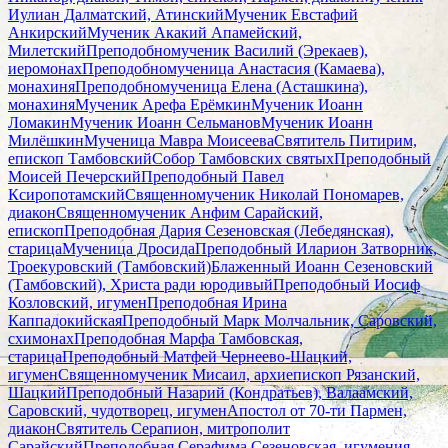
Иулиан Далматский, Атинский
Мученик Евстафий
Анкирский
Мученик Акакий Апамейский,
Милетский
Преподобномученик Василий (Эрекаев),
иеромонах
Преподобномученица Анастасия (Камаева),
монахиня
Преподобномученица Елена (Асташкина),
монахиня
Мученик Арефа Ерёмкин
Мученик Иоанн
Ломакин
Мученик Иоанн Сельманов
Мученик Иоанн
Милёшкин
Мученица Мавра Моисеева
Святитель Питирим,
епископ Тамбовский
Собор Тамбовских святых
Преподобный
Моисей Печерский
Преподобный Павел
Ксиропотамский
Священномученик Николай Пономарев,
диакон
Священномученик Анфим Сарайский,
епископ
Преподобная Дария Сезеновская (Лебедянская),
старица
Мученица Дросида
Преподобный Иларион Затворник,
Троекуровский (Тамбовский)
Блаженный Иоанн Сезеновский
(Тамбовский), Христа ради юродивый
Преподобный Иосиф
Козловский, игумен
Преподобная Ирина
Каппадокийская
Преподобный Марк Молчальник, Саровский,
схимонах
Преподобная Марфа Тамбовская,
старица
Преподобный Матфей Чернеево-Шацкий,
игумен
Священномученик Мисаил, архиепископ Рязанский,
Шацкий
Преподобный Назарий (Кондратьев), Валаамский,
Саровский, чудотворец, игумен
Апостол от 70-ти Пармен,
диакон
Святитель Серапион, митрополит
Сарайский
Преподобная Серафима Сезеновская, игумения