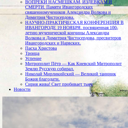
ВОПРЕКИ НАСМЕШКАМ, ИЗДЕВКАМ И
СМЕРТИ. Памяти Ивангородских
священномучеников Александра Волкова и
Димитрия Чистосердова.
НАУЧНО-ПРАКТИЧЕСКАЯ КОНФЕРЕНЦИЯ В
ИВАНГОРОДЕ 19 НОЯБРЯ. посвященная 100-
летию мученической кончины Александра
Волкова и Димитрия Чистосердова, пресвитеров
Ивангородских и Нарвских.
Пасха Христова
Троица
Успение
Митрополит Пётр — Как Киевский Митрополит
Землю Русскую собирал.
Николай Мирликийский — Великий таинник
Божия благодати.
Сирия жива! Свет пробивает тьму.
Новости