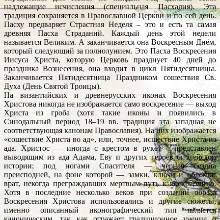
надлежащие исчисления (специальная Пасхалия). Эта
традиция сохраняется в Православной Церкви и по сей день.
Пасху предваряет Страстная Неделя – это и есть та самая
древняя Пасха Страданий. Каждый день этой недели
называется Великим. А заканчивается она Воскресным Днём,
который следующий за полнолунием. Это Пасха Воскресения
Иисуса Христа, которую Церковь празднует 40 дней до
праздника Вознесения, она входит в цикл Пятидесятницы.
Заканчивается Пятидесятница Праздником сошествия Св.
Духа (День Святой Троицы).
На византийских и древнерусских иконах Воскресения
Христова никогда не изображается само воскресение — выход
Христа из гроба (хотя такие иконы и появились в
Синодальный период 18–19 вв. традиция эта западная не
соответствующая канонам Православия). На них изображается
«сошествие Христа во ад», или, точнее, исшествие Христа из
ада. Христос — иногда с крестом в руке — представлен
выводящим из ада Адама, Еву и других героев библейской
истории; под ногами Спасителя — черная бездна
преисподней, на фоне которой — замки, ключи и обломки
врат, некогда преграждавших мертвым путь к воскресению.
Хотя в последние несколько веков при создании образа
Воскресения Христова использовались и другие сюжеты,
именно описанный иконографический тип является
каноническим, так как отражает традиционное учение о