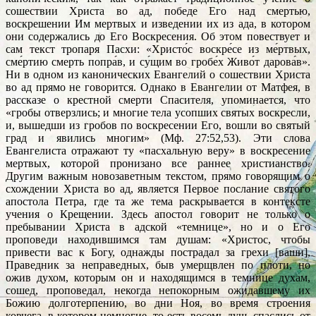
сошествии Христа во ад, победе Его над смертью,
воскрешении Им мертвых и изведении их из ада, в котором
они содержались до Его Воскресения. Об этом повествует и
сам текст тропаря Пасхи: «Христо́с воскре́се из ме́ртвых,
сме́ртию смерть попра́в, и су́щим во гробе́х Живо́т дарова́в».
Ни в одном из канонических Евангелий о сошествии Христа
во ад прямо не говорится. Однако в Евангелии от Матфея, в
рассказе о крестной смерти Спасителя, упоминается, что
«гробы отверзлись; и многие тела усопших святых воскресли,
и, вышедши из гробов по воскресении Его, вошли во святый
град и явились многим» (Мф. 27:52,53). Эти слова
Евангелиста отражают ту «пасхальную веру» в воскресение
мертвых, которой пронизано все раннее христианство.
Другим важным новозаветным текстом, прямо говорящим о
схождении Христа во ад, является Первое послание святого
апостола Петра, где та же тема раскрывается в контексте
учения о Крещении. Здесь апостол говорит не только о
пребывании Христа в адской «темнице», но и о Его
проповеди находившимся там душам: «Христос, чтобы
привести вас к Богу, однажды пострадал за грехи [ваши],
Праведник за неправедных, быв умерщвлен по плоти, но
ожив духом, которым он и находящимся в темнице духам,
сошед, проповедал, некогда непокорным ожидавшему их
Божию долготерпению, во дни Ноя, во время строения
ковчега, в котором немногие, то есть восемь душ, спаслись от