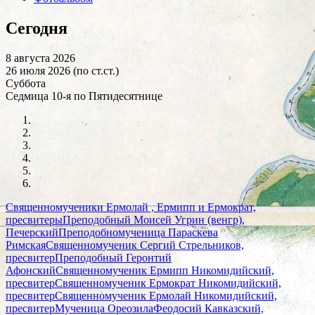
Сегодня
8 августа 2026
26 июля 2026 (по ст.ст.)
Суббота
Седмица 10-я по Пятидесятнице
Священномученики Ермолай , Ермипп и Ермократ,
пресвитеры
Преподобный Моисей Угрин (венгр),
Печерский
Преподобномученица Параскева
Римская
Священномученик Сергий Стрельников,
пресвитер
Преподобный Геронтий
Афонский
Священномученик Ермипп Никомидийский,
пресвитер
Священномученик Ермократ Никомидийский,
пресвитер
Священномученик Ермолай Никомидийский,
пресвитер
Мученица Ореозила
Феодосий Кавказский,