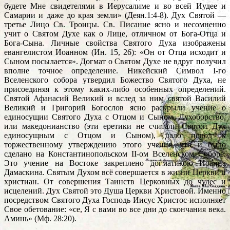
будете Мне свидетелями в Иерусалиме и во всей Иудее и
Самарии и даже до края земли» (Деян.1:4-8). Дух Святой —
третье Лицо Св. Троицы. Св. Писание ясно и несомненно
учит о Святом Духе как о Лице, отличном от Бога-Отца и
Бога-Сына. Личные свойства Святого Духа изображены
евангелистом Иоанном (Ин. 15, 26): «Он от Отца исходит и
Сыном посылается». Догмат о Святом Духе не вдруг получил
вполне точное определение. Никейский Символ I-го
Вселенского собора утвердил Божество Святого Духа, не
присоединяя к этому каких-либо особенных определений.
Святой Афанасий Великий и вслед за ним святой Василий
Великий и Григорий Богослов ясно раскрыли учение о
единосущии Святого Духа с Отцом и Сыном. Духоборство,
или македонианство (эти еретики не считали Святой Дух
единосущным с Отцом и Сыном), дало повод к
торжественному утверждению этого учения, что и было
сделано на Константинопольском II-ом Вселенском Соборе.
Это учение на Востоке закреплено догматикою Иоанна
Дамаскина. Святым Духом всё совершается в жизни Церкви и
христиан. От совершения Таинств Церковных до чудес и
исцелений. Дух Святой это Душа Церкви Христовой. Именно
посредством Святого Духа Господь Иисус Христос исполняет
Свое обетование: «се, Я с вами во все дни до скончания века.
Аминь» (Мф. 28:20).