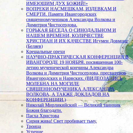
ИМЕЮЩИМ ДУХ БОЖИЙ!»
ВОПРЕКИ НАСМЕШКАМ, ИЗДЕВКАМ И
СМЕРТИ. Памяти Ивангородских
священномучеников Александра Волкова и
Димитрия Чистосердова.
ГОРЬКАЯ БЕСЕДА О СИНОДАЛЬНОМ И
НАШЕМ ВРЕМЕНИ, КОЛИЧЕСТВЕ
ХРИСТИАН И ИХ КАЧЕСТВЕ Игумен Довмонт
(Беляев)
Крещальные орехи
НАУЧНО-ПРАКТИЧЕСКАЯ КОНФЕРЕНЦИЯ В
ИВАНГОРОДЕ 19 НОЯБРЯ. посвященная 100-
летию мученической кончины Александра
Волкова и Димитрия Чистосердова, пресвитеров
Ивангородских и Нарвских. (ВИДЕОЗАПИСЬ
МОЛЕБНА НА МОГИЛЕ
СВЯЩЕННОМУЧЕНИКА АЛЕКСАНДРА
ВОЛКОВА, А ТАКЖЕ ДОКЛАДОВ НА
КОНФЕРЕНЦИИ.)
Николай Мирликийский — Великий таинник
Божия благодати.
Пасха Христова
Сирия жива! Свет пробивает тьму.
Троица
Успение