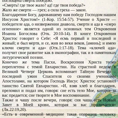
поглощена смерть победою.
«Смерть! где твое жало? ад! где твоя победа?»
Жало же смерти — грех; а сила греха — закон.
Благодарение Богу, даровавшему нам победу Господом нашим
Иисусом Христом!» (1-Кор. 15:54-57). Учение о Христе —
победителе ада, о низвержении диавола, смерти и ада в «озеро
огненное» является одной из основных тем Откровения
Иоанна Богослова (Отк. 20:10-14). В книге Откровения
Христос говорит о Себе: «Я есмь первый и последний и
живый; и был мертв, и се, жив во веки веков, [аминь]; и имею
ключи смерти и ада» (Отк.1:17-18). Тема «ключей ада»
получит свое развитие как в иконографии, так и в памятниках
литургической поэзии.
Конечно же тема Пасхи, Воскресения Христа тесно
переплетена с темой Евхаристии. На страстной неделе в
Великий Четверг Церковь вспоминает Тайную Вечерю –
последний ужин Спасителя со своими учениками
Апостолами, на котором Господь Иисус Христос установил
таинство Святой Евхаристии. «И, взяв хлеб и благодарив,
преломил и подал им, говоря: сие есть тело Мое, которое за
вас предается; сие творите в Мое воспоминание.
Также и чашу после вечери, говоря: сия чаша есть Новый
Завет в Моей крови, которая за вас проливается»
(Лк.22:19,20).
«Есть в современной медицине такая операция: человеку