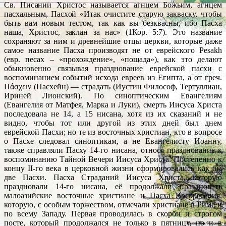
Св. Писании Христос называется агнцем Божьим, агнцем
пасхальным, Пасхой «Итак очистите старую закваску, чтобы
быть вам новым тестом, так как вы безквасны, ибо Пасха
наша, Христос, заклан за нас» (1Кор. 5:7). Это название
сохраняют за ним и древнейшие отцы церкви, которые даже
самое название Пасха производят не от еврейского Pesakh
(евр. песах – «прохождение», «пощада»), как это делают
обыкновенно связывая празднование еврейской пасхи с
воспоминанием событий исхода евреев из Египта, а от греч.
Πάσχειν (Пасхейн) — страдать (Иустин Философ, Тертуллиан,
Ириней Лионский). По синоптическим Евангелиям
(Евангелия от Матфея, Марка и Луки), смерть Иисуса Христа
последовала не 14, а 15 нисана, хотя из их сказаний и не
видно, чтобы тот или другой из этих дней был днем
еврейской Пасхи; но те из восточных христиан, кто в вопросе
о Пасхе следовал синоптикам, а не Евангелисту Иоанну,
также справляли Пасху 14-го нисана, относя празднование к
воспоминанию Тайной Вечери Иисуса Христа. Постепенно к
концу II-го века в церковной жизни сформировались как бы
две Пасхи. Пасха Страданий Иисуса Христа, которую
праздновали 14-го нисана, её продолжали праздновать
малоазийские восточные христиане и Пасха Воскресения,
которую, с особым торжеством, отмечали христиане в Риме и
по всему Западу. Первая проводилась в скорби и строгом
посте, который продолжался не только в пятницу, но и в