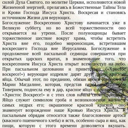
силой Духа Святого, по молитве Церкви, исполняются новой
Жизненной энергией, прелагаясь в Божественные Тайны Тела
и Крови Господа Иисуса Христа. Воскресая и становясь
источником Жизни для верующих.
Богослужение Воскресению Христову начинается уже в
Великую субботу, но во всей торжественности оно
открывается на утрени. После полунощницы бывает
торжественное шествие вокруг храма, чтобы встретить
Христа вне его, подобно мироносицам, встретившим
воскресшего Господа вне Иерусалима. Богослужение в
продолжение всей пасхальной седмицы совершается при
открытых царских вратах, в знаменование того, что
воскресением Иисуса Христа открыт всем доступ на небо.
При пасхальном целовании и приветствии («Христос
воскресе!») верующие издревле дарят друг другу красные
яйца. Обычай этот, по преданию, обязан своим началом св.
Марии Магдалине, которая, представ перед императором
Тиверием, поднесла ему в дар, красное яйцо с приветствием:
«Христос Воскресе!» и с этих слов начала свою проповедь.
Яйцо служит символом гроба и возникновения жизни в
самых недрах его; окрашенное красной краской, оно
знаменует возрождение наше Кровью Иисуса Христа. К
пасхальным обрядам относится также благословение артоса
(квасного пшеничного хлеба) и яств, особенно сыра и яиц, как
пищи, которую с этого времени дозволяется вкушать.