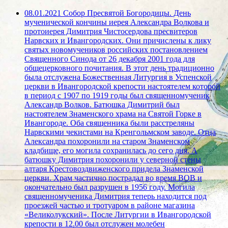
08.01.2021 Собор Пресвятой Богородицы. День
мученической кончины иерея Александра Волкова и
протоиерея Димитрия Чистосердова пресвитеров
Нарвских и Ивангородских. Они причислены к лику
святых новомучеников российских постановлением
Священного Синода от 26 декабря 2001 года для
общецерковного почитания. В этот день традиционно
была отслужена Божественная Литургия в Успенской
церкви в Ивангородской крепости настоятелем которой
в период с 1907 по 1919 годы был священномученик
Александр Волков. Батюшка Димитрий был
настоятелем Знаменского храма на Святой Горке в
Ивангороде. Оба священника были расстреляны
Нарвскими чекистами на Кренгольмском заводе. Отца
Александра похоронили на старом Знаменском
кладбище, его могила сохранилась до сего дня. А
батюшку Димитрия похоронили у северной стены
алтаря Крестовоздвиженского придела Знаменской
церкви. Храм частично пострадал во время ВОВ и
окончательно был разрушен в 1956 году. Могила
священномученика Димитрия теперь находится под
проезжей частью и тротуаром в районе магазина
«Великолукский». После Литургии в Ивангородской
крепости в 12.00 был отслужен молебен