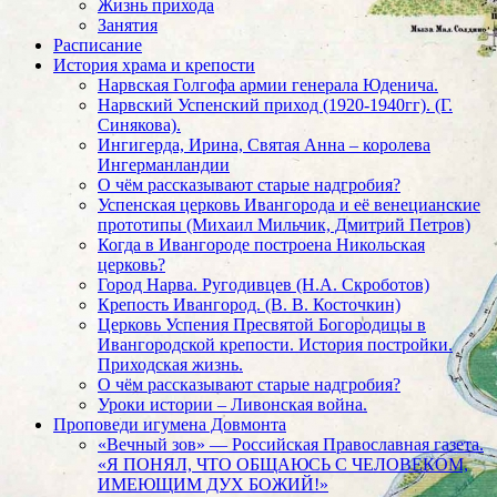
Жизнь прихода
Занятия
Расписание
История храма и крепости
Нарвская Голгофа армии генерала Юденича.
Нарвский Успенский приход (1920-1940гг). (Г.
Синякова).
Ингигерда, Ирина, Святая Анна – королева
Ингерманландии
О чём рассказывают старые надгробия?
Успенская церковь Ивангорода и её венецианские
прототипы (Михаил Мильчик, Дмитрий Петров)
Когда в Ивангороде построена Никольская
церковь?
Город Нарва. Ругодивцев (Н.А. Скроботов)
Крепость Ивангород. (В. В. Косточкин)
Церковь Успения Пресвятой Богородицы в
Ивангородской крепости. История постройки.
Приходская жизнь.
О чём рассказывают старые надгробия?
Уроки истории – Ливонская война.
Проповеди игумена Довмонта
«Вечный зов» — Российская Православная газета.
«Я ПОНЯЛ, ЧТО ОБЩАЮСЬ С ЧЕЛОВЕКОМ,
ИМЕЮЩИМ ДУХ БОЖИЙ!»