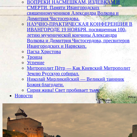
ВОПРЕКИ НАСМЕШКАМ, ИЗДЕВКАМ И
СМЕРТИ. Памяти Ивангородских
священномучеников Александра Волкова и
Димитрия Чистосердова.
НАУЧНО-ПРАКТИЧЕСКАЯ КОНФЕРЕНЦИЯ В
ИВАНГОРОДЕ 19 НОЯБРЯ. посвященная 100-
летию мученической кончины Александра
Волкова и Димитрия Чистосердова, пресвитеров
Ивангородских и Нарвских.
Пасха Христова
Троица
Успение
Митрополит Пётр — Как Киевский Митрополит
Землю Русскую собирал.
Николай Мирликийский — Великий таинник
Божия благодати.
Сирия жива! Свет пробивает тьму.
Новости