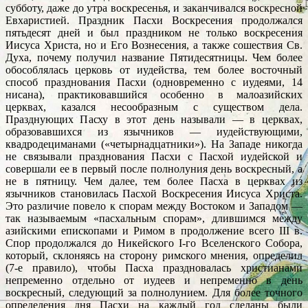
субботу, даже до утра воскресенья, и заканчивался воскресной
Евхаристией. Праздник Пасхи Воскресения продолжался
пятьдесят дней и был праздником не только воскресения
Иисуса Христа, но и Его Вознесения, а также сошествия Св.
Духа, почему получил название Пятидесятницы. Чем более
обособлялась церковь от иудейства, тем более восточный
способ празднования Пасхи (одновременно с иудеями, 14
нисана), практиковавшийся особенно в малоазийских
церквах, казался несообразным с существом дела.
Празднующих Пасху в этот день называли — в церквах,
образовавшихся из язычников — иудействующими,
квадродециманами («четырнадцатники»). На Западе никогда
не связывали празднования Пасхи с Пасхой иудейской и
совершали ее в первый после полнолуния день воскресный, а
не в пятницу. Чем далее, тем более Пасха в церквах из
язычников становилась Пасхой Воскресения Иисуса Христа.
Это различие повело к спорам между Востоком и Западом —
так называемым «пасхальным спорам», длившимся между
азийскими епископами и Римом в продолжение всего III в.
Спор продолжался до Никейского I-го Вселенского Собора,
который, склоняясь на сторону римского мнения, определил
(7-е правило), чтобы Пасха праздновалась христианами
непременно отдельно от иудеев и непременно в день
воскресный, следующий за полнолунием. Для более точного
определения дня Пасхи на каждый год сделаны были