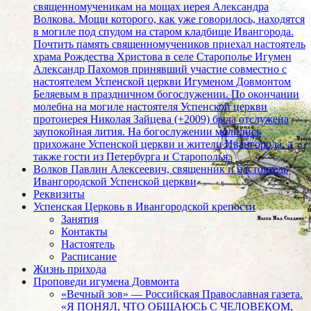
священномученикам на мощах иерея Александра
Волкова. Мощи которого, как уже говорилось, находятся
в могиле под спудом на старом кладбище Ивангорода.
Почтить память священномучеников приехал настоятель
храма Рождества Христова в селе Старополье Игумен
Александр Пахомов принявший участие совместно с
настоятелем Успенской церкви Игуменом Довмонтом
Беляевым в праздничном богослужении. По окончании
молебна на могиле настоятеля Успенской церкви
протоиерея Николая Зайцева (+2009) была отслужена
заупокойная лития. На богослужении молились
прихожане Успенской церкви и жители Ивангорода, а
также гости из Петербурга и Старополья.
Волков Павлин Алексеевич, священник и настоятель
Ивангородской Успенской церкви
Реквизиты
Успенская Церковь в Ивангородской крепости
Занятия
Контакты
Настоятель
Расписание
Жизнь прихода
Проповеди игумена Довмонта
«Вечный зов» — Российская Православная газета.
«Я ПОНЯЛ, ЧТО ОБЩАЮСЬ С ЧЕЛОВЕКОМ,