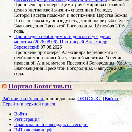
Проповедь протоиерея Димитрия Смирнова о главной
цели христианской жизни - спасении в Господе,
Который всегда поможет, и достижении Царства Божия.
По евангельскому эпизоду о чудесной ловле рыбы. Храм
Благовещения Пресвятой Богородицы. 12 ноября 2016
года.
Проповедь о необходимости долгой и усердной
молитвы (2026.08.06). Протоиерей Александр
Березовский
07.08.2026
Проповедь протоиерея Александра Березовского о
необходимости долгой и усердной молитвы. Успение
праведной Анны, матери Пресвятой Богородицы. Храм
Благовещения Пресвятой Богородицы. 6 августа 2026
года.
Портал Богослов.ru
Работает на Prihod.ru
при поддержке
ORTOX.RU
[
Войти
]
Перейти к верхней панели
Войти
Регистрация
Православный календарь на сегодня
В-Православии.рф