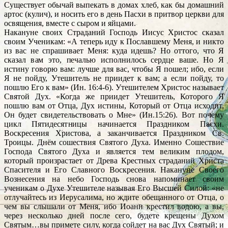
Существует обычай выпекать в домах хлеб, как бы домашний
артос (кулич), и носить его в день Пасхи в притвор церкви для
освящения, вместе с сыром и яйцами.
Накануне своих Страданий Господь Иисус Христос сказал
своим Ученикам: «А теперь иду к Пославшему Меня, и никто
из вас не спрашивает Меня: куда идешь? Но оттого, что Я
сказал вам это, печалью исполнилось сердце ваше. Но Я
истину говорю вам: лучше для вас, чтобы Я пошел; ибо, если
Я не пойду, Утешитель не приидет к вам; а если пойду, то
пошлю Его к вам» (Ин. 16:4-6). Утешителем Христос называет
Святой Дух. «Когда же приидет Утешитель, Которого Я
пошлю вам от Отца, Дух истины, Который от Отца исходит,
Он будет свидетельствовать о Мне» (Ин.15:26). Вот почему
цикл Пятидесятницы начинается Праздником Пасхи.
Воскресения Христова, а заканчивается Праздником Св.
Троицы. Днём сошествия Святого Духа. Именно Сошествие
Господа Святого Духа и является тем великим плодом,
который произрастает от Древа Крестных страданий Христа
Спасителя и Его Славного Воскресения. Накануне Своего
Вознесения на небо Господь снова напоминает своим
ученикам о Духе Утешителе называя Его Высшей Силой: «не
отлучайтесь из Иерусалима, но ждите обещанного от Отца, о
чем вы слышали от Меня, ибо Иоанн крестил водою, а вы,
через несколько дней после сего, будете крещены Духом
Святым…вы примете силу, когда сойдет на вас Дух Святый; и