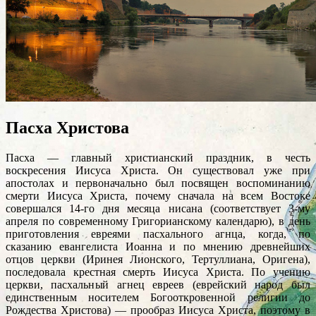
Пасха Христова
Пасха — главный христианский праздник, в честь
воскресения Иисуса Христа. Он существовал уже при
апостолах и первоначально был посвящен воспоминанию
смерти Иисуса Христа, почему сначала на всем Востоке
совершался 14-го дня месяца нисана (соответствует 3-му
апреля по современному Григорианскому календарю), в день
приготовления евреями пасхального агнца, когда, по
сказанию евангелиста Иоанна и по мнению древнейших
отцов церкви (Иринея Лионского, Тертуллиана, Оригена),
последовала крестная смерть Иисуса Христа. По учению
церкви, пасхальный агнец евреев (еврейский народ был
единственным носителем Богооткровенной религии до
Рождества Христова) — прообраз Иисуса Христа, поэтому в