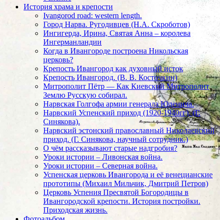
История храма и крепости
Ivangorod road: western length.
Город Нарва. Ругодивцев (Н.А. Скроботов)
Ингигерда, Ирина, Святая Анна – королева
Ингерманландии
Когда в Ивангороде построена Никольская
церковь?
Крепость Ивангород как духовный исток
Крепость Ивангород. (В. В. Косточкин)
Митрополит Пётр — Как Киевский Митрополит
Землю Русскую собирал.
Нарвская Голгофа армии генерала Юденича.
Нарвский Успенский приход (1920-1940гг). (Г.
Синякова).
Нарвский эстонский православный Николаевский
приход. (Г. Синякова, научный сотрудник.)
О чём рассказывают старые надгробия?
Уроки истории – Ливонская война.
Уроки истории – Северная война.
Успенская церковь Ивангорода и её венецианские
прототипы (Михаил Мильчик, Дмитрий Петров)
Церковь Успения Пресвятой Богородицы в
Ивангородской крепости. История постройки.
Приходская жизнь.
Фотоальбом