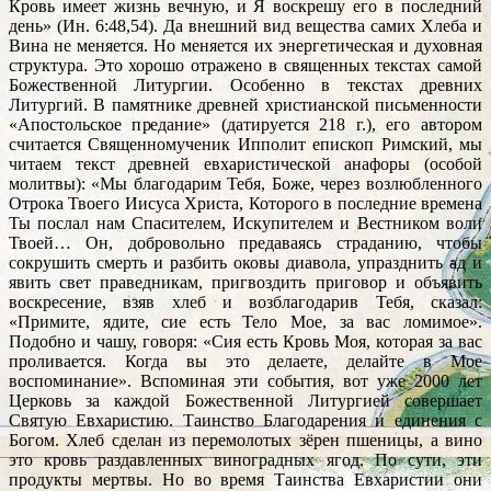
Кровь имеет жизнь вечную, и Я воскрешу его в последний
день» (Ин. 6:48,54). Да внешний вид вещества самих Хлеба и
Вина не меняется. Но меняется их энергетическая и духовная
структура. Это хорошо отражено в священных текстах самой
Божественной Литургии. Особенно в текстах древних
Литургий. В памятнике древней христианской письменности
«Апостольское предание» (датируется 218 г.), его автором
считается Священномученик Ипполит епископ Римский, мы
читаем текст древней евхаристической анафоры (особой
молитвы): «Мы благодарим Тебя, Боже, через возлюбленного
Отрока Твоего Иисуса Христа, Которого в последние времена
Ты послал нам Спасителем, Искупителем и Вестником воли
Твоей… Он, добровольно предаваясь страданию, чтобы
сокрушить смерть и разбить оковы диавола, упразднить ад и
явить свет праведникам, пригвоздить приговор и объявить
воскресение, взяв хлеб и возблагодарив Тебя, сказал:
«Примите, ядите, сие есть Тело Мое, за вас ломимое».
Подобно и чашу, говоря: «Сия есть Кровь Моя, которая за вас
проливается. Когда вы это делаете, делайте в Мое
воспоминание». Вспоминая эти события, вот уже 2000 лет
Церковь за каждой Божественной Литургией совершает
Святую Евхаристию. Таинство Благодарения и единения с
Богом. Хлеб сделан из перемолотых зёрен пшеницы, а вино
это кровь раздавленных виноградных ягод. По сути, эти
продукты мертвы. Но во время Таинства Евхаристии они