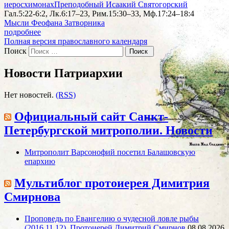
иеросхимонах
Преподобный Исаакий Святогорский
Гал.5:22-6:2, Лк.6:17–23, Рим.15:30–33, Мф.17:24–18:4
Мысли Феофана Затворника
подробнее
Полная версия православного календаря
Поиск
Новости Патриархии
Нет новостей.
(RSS)
Официальный сайт Санкт-
Петербургской митрополии. Новости
Митрополит Варсонофий посетил Балашовскую
епархию
Мультиблог протоиерея Димитрия
Смирнова
Проповедь по Евангелию о чудесной ловле рыбы
(2016.11.12). Протоиерей Димитрий Смирнов
08.08.2026