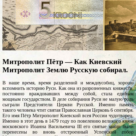
Митрополит Пётр — Как Киевский
Митрополит Землю Русскую собирал.
В наше время, время разделений и междоусобиц, хорошо
вспомнить историю Руси. Как она из разрозненных княжеств,
постоянно враждовавших между собой, стала единым
мощным государством. В деле собирания Руси не малую роль
сыграли Предстоятели Церкви Русской. Именно память
такого человека чтит святая Православная Церковь 6 сентября.
Его имя Пётр Митрополит Киевский всея России чудотворец.
Именно в этот день в 1479 году по повелению великого князя
московского Иоанна Васильевича III его святые мощи были
перенесены во вновь отстроенный Успенский собор