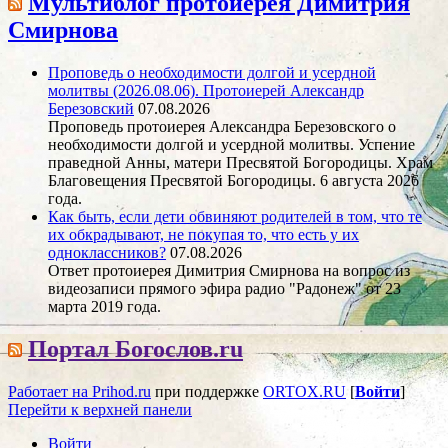
Мультиблог протоиерея Димитрия
Смирнова
Проповедь о необходимости долгой и усердной
молитвы (2026.08.06). Протоиерей Александр
Березовский
07.08.2026
Проповедь протоиерея Александра Березовского о
необходимости долгой и усердной молитвы. Успение
праведной Анны, матери Пресвятой Богородицы. Храм
Благовещения Пресвятой Богородицы. 6 августа 2026
года.
Как быть, если дети обвиняют родителей в том, что те
их обкрадывают, не покупая то, что есть у их
одноклассников?
07.08.2026
Ответ протоиерея Димитрия Смирнова на вопрос из
видеозаписи прямого эфира радио "Радонеж" от 23
марта 2019 года.
Портал Богослов.ru
Работает на Prihod.ru
при поддержке
ORTOX.RU
[
Войти
]
Перейти к верхней панели
Войти