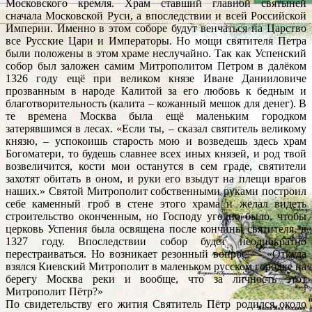
Московского кремля. Храм ставший главной святыней
сначала Московской Руси, а впоследствии и всей Российской
Империи. Именно в этом соборе будут венчаться на Царство
все Русские Цари и Императоры. Но мощи святителя Петра
были положены в этом храме неслучайно. Так как Успенский
собор был заложен самим Митрополитом Петром в далёком
1326 году ещё при великом князе Иване Данииловиче
прозванным в народе Калитой за его любовь к бедным и
благотворительность (калита – кожанный мешок для денег). В
те времена Москва была ещё маленьким городком
затерявшимся в лесах. «Если ты, – сказал святитель великому
князю, – успокоишь старость мою и возведешь здесь храм
Богоматери, то будешь славнее всех иных князей, и род твой
возвеличится, кости мои останутся в сем граде, святители
захотят обитать в оном, и руки его взыдут на плещи врагов
наших.» Святой Митрополит собственными руками построил
себе каменный гроб в стене этого храма и желал видеть
строительство оконченным, но Господу угодно было, чтобы
церковь Успения была освящена после кончины святителя, в
1327 году. Впоследствии собор будет неоднократно
перестраиваться. Но возникает резонный вопрос — «Откуда
взялся Киевский Митрополит в маленьком русском городке на
берегу Москва реки и вообще, что за личность этот
Митрополит Пётр?»
По свидетельству его жития Святитель Пётр родился около