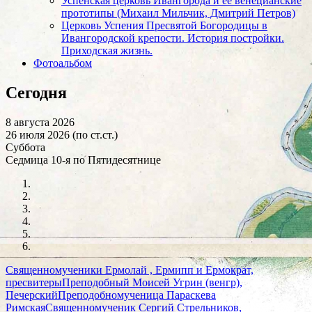
Успенская церковь Ивангорода и её венецианские
прототипы (Михаил Мильчик, Дмитрий Петров)
Церковь Успения Пресвятой Богородицы в
Ивангородской крепости. История постройки.
Приходская жизнь.
Фотоальбом
Сегодня
8 августа 2026
26 июля 2026 (по ст.ст.)
Суббота
Седмица 10-я по Пятидесятнице
Священномученики Ермолай , Ермипп и Ермократ,
пресвитеры
Преподобный Моисей Угрин (венгр),
Печерский
Преподобномученица Параскева
Римская
Священномученик Сергий Стрельников,