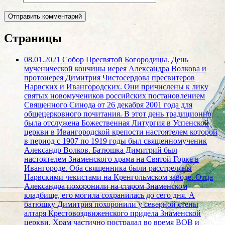
Страницы
08.01.2021 Собор Пресвятой Богородицы. День
мученической кончины иерея Александра Волкова и
протоиерея Димитрия Чистосердова пресвитеров
Нарвских и Ивангородских. Они причислены к лику
святых новомучеников российских постановлением
Священного Синода от 26 декабря 2001 года для
общецерковного почитания. В этот день традиционно
была отслужена Божественная Литургия в Успенской
церкви в Ивангородской крепости настоятелем которой
в период с 1907 по 1919 годы был священномученик
Александр Волков. Батюшка Димитрий был
настоятелем Знаменского храма на Святой Горке в
Ивангороде. Оба священника были расстреляны
Нарвскими чекистами на Кренгольмском заводе. Отца
Александра похоронили на старом Знаменском
кладбище, его могила сохранилась до сего дня. А
батюшку Димитрия похоронили у северной стены
алтаря Крестовоздвиженского придела Знаменской
церкви. Храм частично пострадал во время ВОВ и