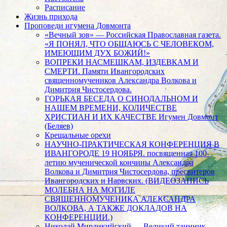
Расписание
Жизнь прихода
Проповеди игумена Довмонта
«Вечный зов» — Российская Православная газета.
«Я ПОНЯЛ, ЧТО ОБЩАЮСЬ С ЧЕЛОВЕКОМ,
ИМЕЮЩИМ ДУХ БОЖИЙ!»
ВОПРЕКИ НАСМЕШКАМ, ИЗДЕВКАМ И
СМЕРТИ. Памяти Ивангородских
священномучеников Александра Волкова и
Димитрия Чистосердова.
ГОРЬКАЯ БЕСЕДА О СИНОДАЛЬНОМ И
НАШЕМ ВРЕМЕНИ, КОЛИЧЕСТВЕ
ХРИСТИАН И ИХ КАЧЕСТВЕ Игумен Довмонт
(Беляев)
Крещальные орехи
НАУЧНО-ПРАКТИЧЕСКАЯ КОНФЕРЕНЦИЯ В
ИВАНГОРОДЕ 19 НОЯБРЯ. посвященная 100-
летию мученической кончины Александра
Волкова и Димитрия Чистосердова, пресвитеров
Ивангородских и Нарвских. (ВИДЕОЗАПИСЬ
МОЛЕБНА НА МОГИЛЕ
СВЯЩЕННОМУЧЕНИКА АЛЕКСАНДРА
ВОЛКОВА, А ТАКЖЕ ДОКЛАДОВ НА
КОНФЕРЕНЦИИ.)
Николай Мирликийский — Великий таинник