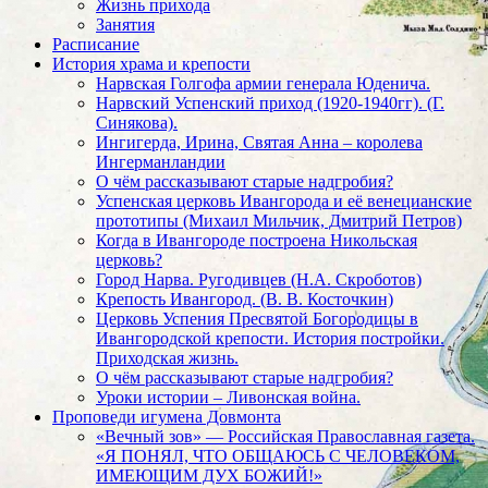
Жизнь прихода
Занятия
Расписание
История храма и крепости
Нарвская Голгофа армии генерала Юденича.
Нарвский Успенский приход (1920-1940гг). (Г.
Синякова).
Ингигерда, Ирина, Святая Анна – королева
Ингерманландии
О чём рассказывают старые надгробия?
Успенская церковь Ивангорода и её венецианские
прототипы (Михаил Мильчик, Дмитрий Петров)
Когда в Ивангороде построена Никольская
церковь?
Город Нарва. Ругодивцев (Н.А. Скроботов)
Крепость Ивангород. (В. В. Косточкин)
Церковь Успения Пресвятой Богородицы в
Ивангородской крепости. История постройки.
Приходская жизнь.
О чём рассказывают старые надгробия?
Уроки истории – Ливонская война.
Проповеди игумена Довмонта
«Вечный зов» — Российская Православная газета.
«Я ПОНЯЛ, ЧТО ОБЩАЮСЬ С ЧЕЛОВЕКОМ,
ИМЕЮЩИМ ДУХ БОЖИЙ!»