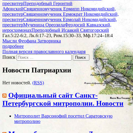
пресвитер
Преподобный Геронтий
Афонский
Священномученик Ермипп Никомидийский,
пресвитер
Священномученик Ермократ Никомидийский,
пресвитер
Священномученик Ермолай Никомидийский,
пресвитер
Мученица Ореозила
Феодосий Кавказский,
иеросхимонах
Преподобный Исаакий Святогорский
Гал.5:22-6:2, Лк.6:17–23, Рим.15:30–33, Мф.17:24–18:4
Мысли Феофана Затворника
подробнее
Полная версия православного календаря
Поиск
Новости Патриархии
Нет новостей.
(RSS)
Официальный сайт Санкт-
Петербургской митрополии. Новости
Митрополит Варсонофий посетил Саратовскую
митрополию