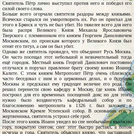
Святитель Пётр лично выступил против него и победил его
силой своего слова.
Больше всего огорчали святителя раздоры между князьями.
Всячески старался он умиротворить их. Раз он приехал для
этого в Брянск и чуть не был убит. Но тяжелее всего для него
была распря Великого Князя Михаила Ярославовича
Тверского с племянником его князем Георгием Даниловичем
Московским, по проискам которого у Великого Князя был
отнят его титул, а сам он был убит.
Однако же святитель провидел, что объединит Русь Москва.
Он часто посещал этот небольшой и незначительный тогда
ещё городок. Местный князь Георгий Данилович постоянно
отлучался и поручал правление брату своему князю Иоанну
Калите. С этим князем Митрополит Пётр очень сблизился,
часто беседовал с ним и о церковных делах, и о будущем
Москвы и предсказал ему грядущее величие его рода. Он
решил перенести свою кафедру в Москву, где князь Иоанн
построил для его временных посещений дом; но для этого
нужно было воздвигнуть кафедральный собор и по
благословению митрополита в 1326 г. был заложен в
Московском Кремле Успенский собор. В основании его, у
жертвенника, святитель устроил себе гроб.
После этого князь Иоанн увидел во сне необычайно высокую
гору, покрытую снегом; снег этот быстро растаял, а потом
исчезла и гора. Святитель объяснил князю, что растаявший