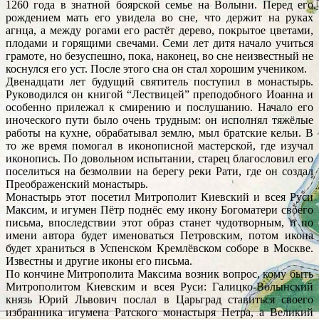
1260 года в знатной боярской семье на Волыни. Перед его
рождением мать его увидела во сне, что держит на руках
агнца, а между рогами его растёт дерево, покрытое цветами,
плодами и горящими свечами. Семи лет дитя начало учиться
грамоте, но безуспешно, пока, наконец, во сне неизвестный не
коснулся его уст. После этого сна он стал хорошим учеником.
Двенадцати лет будущий святитель поступил в монастырь.
Руководился он книгой “Лествицей” преподобного Иоанна и
особенно прилежал к смирению и послушанию. Начало его
иноческого пути было очень трудным: он исполнял тяжёлые
работы на кухне, обрабатывал землю, мыл братские кельи. В
то же время помогал в иконописной мастерской, где изучал
иконопись. По довольном испытании, старец благословил его
поселиться на безмолвии на берегу реки Рати, где он создал
Преображенский монастырь.
Монастырь этот посетил Митрополит Киевский и всея Руси
Максим, и игумен Пётр поднёс ему икону Богоматери своего
письма, впоследствии этот образ станет чудотворным, и по
имени автора будет именоваться Петровским, потом икона
будет храниться в Успенском Кремлёвском соборе в Москве.
Известны и другие иконы его письма.
По кончине Митрополита Максима возник вопрос, кому быть
Митрополитом Киевским и всея Руси: Галицко-Волынский
князь Юрий Львович послал в Царьград ставиться своего
избранника игумена Ратского монастыря Петра, а Великий