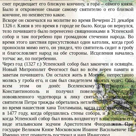
снег предвещает его близкую кончину, а гора – самого князя.
Было и откровение свыше самому святителю о его близкой
кончине, но неизвестно какое.
Вскоре он скончался на молитве во время Вечерни 21 декабря
1326 г. Князя в это время в городе не было. Когда он вернулся,
тело почившего было перенесено священниками в Успенский
собор и там погребено при громадном стечении народа. Во
время этого шествия присутствовал один католик, когда гроб
проносили мимо него, он увидел, что святитель сидит в гробу
и благословляет народ на обе стороны. Исцеления начались
тотчас же, по погребении.
Через год (1327 г.) Успенский собор был закончен и освящён.
Новый Митрополит Феогност был во всём верен памяти и
заветам почившего. Он остался жить в Москве, непрестанно
молясь у гроба его, и сам был свидетелем многих чудес. Обо
всем этом он донёс Вселенскому Патриарху в
Константинополь и получил повеление причислить
новоявленного чудотворца к лику святых. Святые мощи
святителя Петра трижды обретались нетленными: в 1382 году
во время нашествия хана Тохтамыша, когда гроб его обгорел,
в 1477 году, когда обрушились стены собора, и в 1479 году,
когда Успенский собор был вновь воздвигнут в настоящем его
виде итальянским зодчим Аристотелем Фиораванти. При
государе Великом Князе Московском Иоанне Васильевиче III.
Именно этот правитель построил и наш Ивангород.