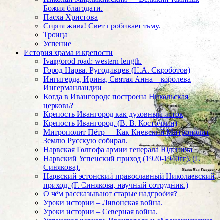
Божия благодати.
Пасха Христова
Сирия жива! Свет пробивает тьму.
Троица
Успение
История храма и крепости
Ivangorod road: western length.
Город Нарва. Ругодивцев (Н.А. Скроботов)
Ингигерда, Ирина, Святая Анна – королева
Ингерманландии
Когда в Ивангороде построена Никольская
церковь?
Крепость Ивангород как духовный исток
Крепость Ивангород. (В. В. Косточкин)
Митрополит Пётр — Как Киевский Митрополит
Землю Русскую собирал.
Нарвская Голгофа армии генерала Юденича.
Нарвский Успенский приход (1920-1940гг). (Г.
Синякова).
Нарвский эстонский православный Николаевский
приход. (Г. Синякова, научный сотрудник.)
О чём рассказывают старые надгробия?
Уроки истории – Ливонская война.
Уроки истории – Северная война.