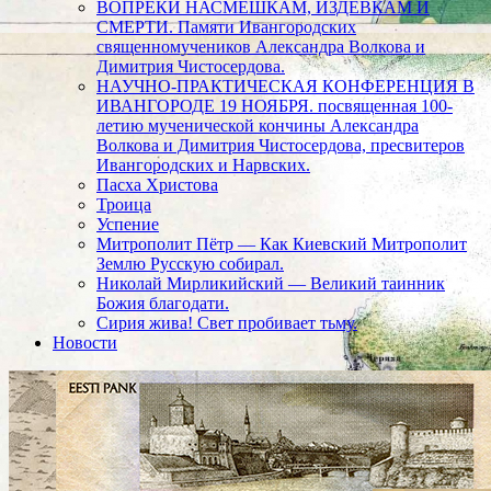
ВОПРЕКИ НАСМЕШКАМ, ИЗДЕВКАМ И
СМЕРТИ. Памяти Ивангородских
священномучеников Александра Волкова и
Димитрия Чистосердова.
НАУЧНО-ПРАКТИЧЕСКАЯ КОНФЕРЕНЦИЯ В
ИВАНГОРОДЕ 19 НОЯБРЯ. посвященная 100-
летию мученической кончины Александра
Волкова и Димитрия Чистосердова, пресвитеров
Ивангородских и Нарвских.
Пасха Христова
Троица
Успение
Митрополит Пётр — Как Киевский Митрополит
Землю Русскую собирал.
Николай Мирликийский — Великий таинник
Божия благодати.
Сирия жива! Свет пробивает тьму.
Новости