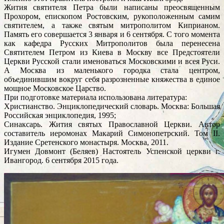
Жития святителя Петра были написаны преосвященным
Прохором, епископом Ростовским, рукоположенным самим
святителем, а также святым митрополитом Киприаном.
Память его совершается 3 января и 6 сентября. С того момента
как кафедра Русских Митрополитов была перенесена
Святителем Петром из Киева в Москву все Предстоятели
Церкви Русской стали именоваться Московскими и всея Руси.
А Москва из маленького городка стала центром,
объединившим вокруг себя разрозненные княжества в единое
мощное Московское Царство.
При подготовке материала использована литература:
Христианство. Энциклопедический словарь. Москва: Большая
Российская энциклопедия, 1995;
Синаксарь. Жития святых Православной Церкви. Автор
составитель иеромонах Макарий Симонопетрский. Том II.
Издание Сретенского монастыря. Москва, 2011.
Игумен Довмонт (Беляев) Настоятель Успенской церкви г.
Ивангород. 6 сентября 2015 года.