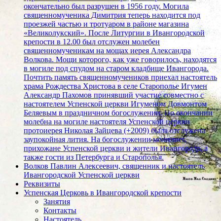
окончательно был разрушен в 1956 году. Могила
священномученика Димитрия теперь находится под
проезжей частью и тротуаром в районе магазина
«Великолукский». После Литургии в Ивангородской
крепости в 12.00 был отслужен молебен
священномученикам на мощах иерея Александра
Волкова. Мощи которого, как уже говорилось, находятся
в могиле под спудом на старом кладбище Ивангорода.
Почтить память священномучеников приехал настоятель
храма Рождества Христова в селе Старополье Игумен
Александр Пахомов принявший участие совместно с
настоятелем Успенской церкви Игуменом Довмонтом
Беляевым в праздничном богослужении. По окончании
молебна на могиле настоятеля Успенской церкви
протоиерея Николая Зайцева (+2009) была отслужена
заупокойная лития. На богослужении молились
прихожане Успенской церкви и жители Ивангорода, а
также гости из Петербурга и Старополья.
Волков Павлин Алексеевич, священник и настоятель
Ивангородской Успенской церкви
Реквизиты
Успенская Церковь в Ивангородской крепости
Занятия
Контакты
Настоятель