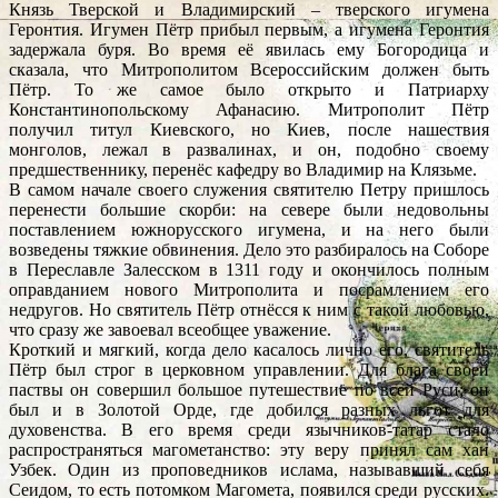
Князь Тверской и Владимирский – тверского игумена
Геронтия. Игумен Пётр прибыл первым, а игумена Геронтия
задержала буря. Во время её явилась ему Богородица и
сказала, что Митрополитом Всероссийским должен быть
Пётр. То же самое было открыто и Патриарху
Константинопольскому Афанасию. Митрополит Пётр
получил титул Киевского, но Киев, после нашествия
монголов, лежал в развалинах, и он, подобно своему
предшественнику, перенёс кафедру во Владимир на Клязьме.
В самом начале своего служения святителю Петру пришлось
перенести большие скорби: на севере были недовольны
поставлением южнорусского игумена, и на него были
возведены тяжкие обвинения. Дело это разбиралось на Соборе
в Переславле Залесском в 1311 году и окончилось полным
оправданием нового Митрополита и посрамлением его
недругов. Но святитель Пётр отнёсся к ним с такой любовью,
что сразу же завоевал всеобщее уважение.
Кроткий и мягкий, когда дело касалось лично его, святитель
Пётр был строг в церковном управлении. Для блага своей
паствы он совершил большое путешествие по всей Руси; он
был и в Золотой Орде, где добился разных льгот для
духовенства. В его время среди язычников-татар стало
распространяться магометанство: эту веру принял сам хан
Узбек. Один из проповедников ислама, называвший себя
Сеидом, то есть потомком Магомета, появился среди русских.