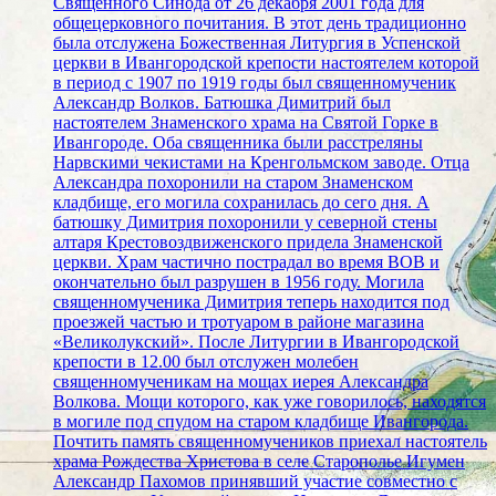
Священного Синода от 26 декабря 2001 года для
общецерковного почитания. В этот день традиционно
была отслужена Божественная Литургия в Успенской
церкви в Ивангородской крепости настоятелем которой
в период с 1907 по 1919 годы был священномученик
Александр Волков. Батюшка Димитрий был
настоятелем Знаменского храма на Святой Горке в
Ивангороде. Оба священника были расстреляны
Нарвскими чекистами на Кренгольмском заводе. Отца
Александра похоронили на старом Знаменском
кладбище, его могила сохранилась до сего дня. А
батюшку Димитрия похоронили у северной стены
алтаря Крестовоздвиженского придела Знаменской
церкви. Храм частично пострадал во время ВОВ и
окончательно был разрушен в 1956 году. Могила
священномученика Димитрия теперь находится под
проезжей частью и тротуаром в районе магазина
«Великолукский». После Литургии в Ивангородской
крепости в 12.00 был отслужен молебен
священномученикам на мощах иерея Александра
Волкова. Мощи которого, как уже говорилось, находятся
в могиле под спудом на старом кладбище Ивангорода.
Почтить память священномучеников приехал настоятель
храма Рождества Христова в селе Старополье Игумен
Александр Пахомов принявший участие совместно с