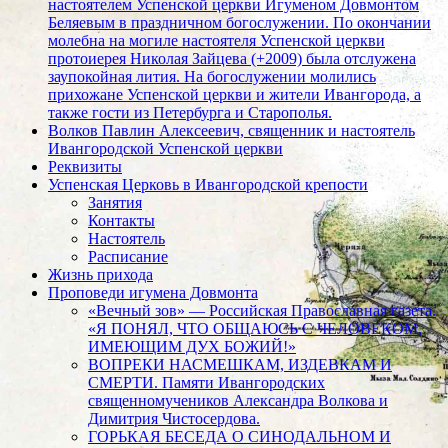
настоятелем Успенской церкви Игуменом Довмонтом
Беляевым в праздничном богослужении. По окончании
молебна на могиле настоятеля Успенской церкви
протоиерея Николая Зайцева (+2009) была отслужена
заупокойная лития. На богослужении молились
прихожане Успенской церкви и жители Ивангорода, а
также гости из Петербурга и Старополья.
Волков Павлин Алексеевич, священник и настоятель
Ивангородской Успенской церкви
Реквизиты
Успенская Церковь в Ивангородской крепости
Занятия
Контакты
Настоятель
Расписание
Жизнь прихода
Проповеди игумена Довмонта
«Вечный зов» — Российская Православная газета.
«Я ПОНЯЛ, ЧТО ОБЩАЮСЬ С ЧЕЛОВЕКОМ,
ИМЕЮЩИМ ДУХ БОЖИЙ!»
ВОПРЕКИ НАСМЕШКАМ, ИЗДЕВКАМ И
СМЕРТИ. Памяти Ивангородских
священномучеников Александра Волкова и
Димитрия Чистосердова.
ГОРЬКАЯ БЕСЕДА О СИНОДАЛЬНОМ И