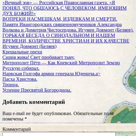
«Вечный зов» — Российская Православная газета. «Я
ПОНЯЛ, ЧТО ОБЩАЮСЬ С ЧЕЛОВЕКОМ, ИМЕЮЩИМ
ДУХ БОЖИЙ!»
ВОПРЕКИ НАСМЕШКАМ, ИЗДЕВКАМ И СМЕРТИ.
Памяти Ивангородских священномучеников Александра
Волкова и Димитрия Чистосердова. Игумен Довмонт (Беляев).
ГОРЬКАЯ БЕСЕДА О СИНОДАЛЬНОМ И НАШЕМ
ВРЕМЕНИ, КОЛИЧЕСТВЕ ХРИСТИАН И ИХ КАЧЕСТВЕ
Игумен Довмонт (Беляев)
Крещальные орехи
Сирия жива! Свет пробивает тьму.
Митрополит Пётр — Как Киевский Митрополит Землю
Русскую собирал.
Нарвская Голгофа армии генерала Юденича.a>
Пасха Христова.
Троица.
Успение Пресвятой Богородицы.
Добавить комментарий
Ваш e-mail не будет опубликован.
Обязательные поля
помечены
*
Комментарий