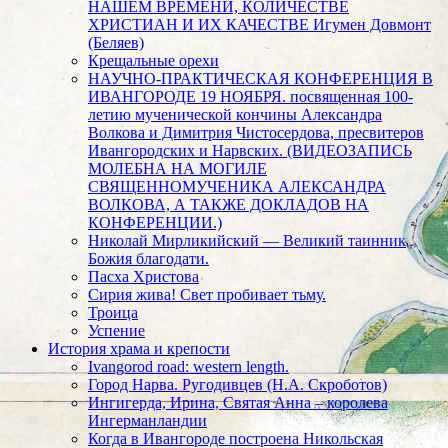
НАШЕМ ВРЕМЕНИ, КОЛИЧЕСТВЕ
ХРИСТИАН И ИХ КАЧЕСТВЕ Игумен Довмонт
(Беляев)
Крещальные орехи
НАУЧНО-ПРАКТИЧЕСКАЯ КОНФЕРЕНЦИЯ В
ИВАНГОРОДЕ 19 НОЯБРЯ. посвященная 100-
летию мученической кончины Александра
Волкова и Димитрия Чистосердова, пресвитеров
Ивангородских и Нарвских. (ВИДЕОЗАПИСЬ
МОЛЕБНА НА МОГИЛЕ
СВЯЩЕННОМУЧЕНИКА АЛЕКСАНДРА
ВОЛКОВА, А ТАКЖЕ ДОКЛАДОВ НА
КОНФЕРЕНЦИИ.)
Николай Мирликийский — Великий таинник
Божия благодати.
Пасха Христова
Сирия жива! Свет пробивает тьму.
Троица
Успение
История храма и крепости
Ivangorod road: western length.
Город Нарва. Ругодивцев (Н.А. Скроботов)
Ингигерда, Ирина, Святая Анна – королева
Ингерманландии
Когда в Ивангороде построена Никольская