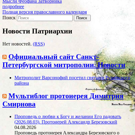
Мысли Феофана Затворника
подробнее
Полная версия православного календаря
Поиск
Новости Патриархии
Нет новостей.
(RSS)
Официальный сайт Санкт-
Петербургской митрополии. Новости
Митрополит Варсонофий посетил святыни Рузаевского
района
Мультиблог протоиерея Димитрия
Смирнова
Проповедь о любви к Богу и желании Его радовать
(2026.08.03). Протоиерей Александр Березовский
04.08.2026
Проповедь протоиерея Александра Березовского о