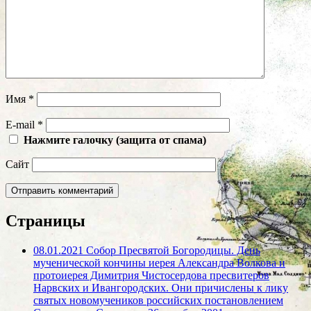
Имя
*
E-mail
*
Нажмите галочку (защита от спама)
Сайт
Страницы
08.01.2021 Собор Пресвятой Богородицы. День
мученической кончины иерея Александра Волкова и
протоиерея Димитрия Чистосердова пресвитеров
Нарвских и Ивангородских. Они причислены к лику
святых новомучеников российских постановлением