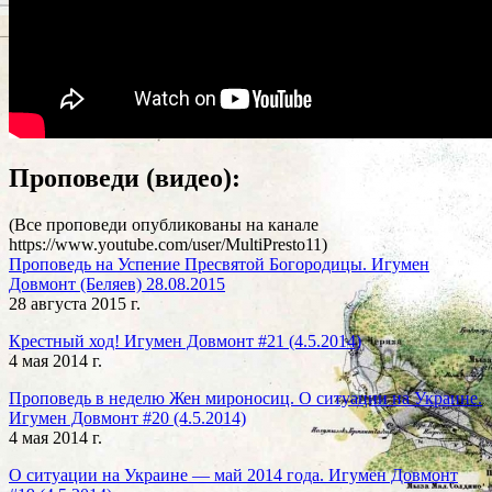
Проповеди (видео):
(Все проповеди опубликованы на канале
https://www.youtube.com/user/MultiPresto11)
Проповедь на Успение Пресвятой Богородицы. Игумен
Довмонт (Беляев) 28.08.2015
28 августа 2015 г.
Крестный ход! Игумен Довмонт #21 (4.5.2014)
4 мая 2014 г.
Проповедь в неделю Жен мироносиц. О ситуации на Украине.
Игумен Довмонт #20 (4.5.2014)
4 мая 2014 г.
О ситуации на Украине — май 2014 года. Игумен Довмонт