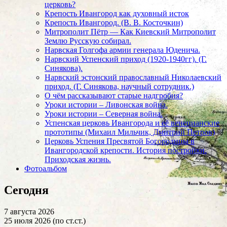
церковь?
Крепость Ивангород как духовный исток
Крепость Ивангород. (В. В. Косточкин)
Митрополит Пётр — Как Киевский Митрополит
Землю Русскую собирал.
Нарвская Голгофа армии генерала Юденича.
Нарвский Успенский приход (1920-1940гг). (Г.
Синякова).
Нарвский эстонский православный Николаевский
приход. (Г. Синякова, научный сотрудник.)
О чём рассказывают старые надгробия?
Уроки истории – Ливонская война.
Уроки истории – Северная война.
Успенская церковь Ивангорода и её венецианские
прототипы (Михаил Мильчик, Дмитрий Петров)
Церковь Успения Пресвятой Богородицы в
Ивангородской крепости. История постройки.
Приходская жизнь.
Фотоальбом
Сегодня
7 августа 2026
25 июля 2026 (по ст.ст.)