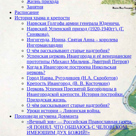
Жизнь прихода
Занятия
Расписание
История храма и крепости
Нарвская Голгофа армии генерала Юденича.
Нарвский Успенский приход (1920-1940гг). (Г.
Синякова).
Ингигерда, Ирина, Святая Анна – королева
Ингерманландии
О чём рассказывают старые надгробия?
Успенская церковь Ивангорода и её венецианские
прототипы (Михаил Мильчик, Дмитрий Петров)
Когда в Ивангороде построена Никольская
церковь?
Город Нарва. Ругодивцев (Н.А. Скроботов)
Крепость Ивангород. (В. В. Косточкин)
Церковь Успения Пресвятой Богородицы в
Ивангородской крепости. История постройки.
Приходская жизнь.
О чём рассказывают старые надгробия?
Уроки истории – Ливонская война.
Проповеди игумена Довмонта
«Вечный зов» — Российская Православная газета.
«Я ПОНЯЛ, ЧТО ОБЩАЮСЬ С ЧЕЛОВЕКОМ,
ИМЕЮЩИМ ДУХ БОЖИЙ!»