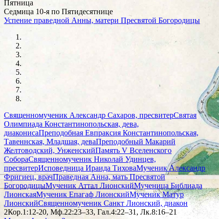
Пятница
Седмица 10-я по Пятидесятнице
Успение праведной Анны, матери Пресвятой Богородицы
Священномученик Александр Сахаров, пресвитер
Святая
Олимпиада Константинопольская, дева,
диакониса
Преподобная Евпраксия Константинопольская,
Тавеннская, Младшая, дева
Преподобный Макарий
Желтоводский, Унженский
Память V Вселенского
Собора
Священномученик Николай Удинцев,
пресвитер
Исповедница Ираида Тихова
Мученик Александр
Фригиец, врач
Праведная Анна, мать Пресвятой
Богородицы
Мученик Аттал Лионский
Мученица Библиада
Лионская
Мученик Епагаф Лионский
Мученик Матур
Лионский
Священномученик Санкт Лионский, диакон
2Кор.1:12-20, Мф.22:23–33, Гал.4:22–31, Лк.8:16–21