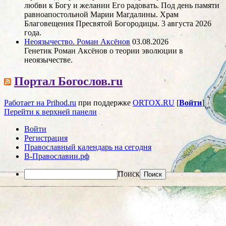
любви к Богу и желании Его радовать. Под день памяти
равноапостольной Марии Магдалины. Храм
Благовещения Пресвятой Богородицы. 3 августа 2026
года.
Неоязычество. Роман Аксёнов
03.08.2026
Генетик Роман Аксёнов о теории эволюции в
неоязычестве.
Портал Богослов.ru
Работает на Prihod.ru
при поддержке
ORTOX.RU
[
Войти
]
Перейти к верхней панели
Войти
Регистрация
Православный календарь на сегодня
В-Православии.рф
Поиск