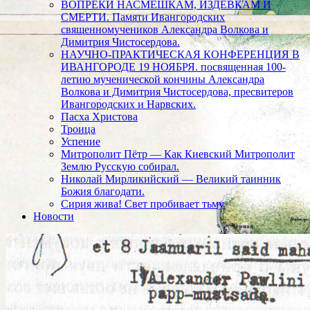
ВОПРЕКИ НАСМЕШКАМ, ИЗДЕВКАМ И
СМЕРТИ. Памяти Ивангородских
священномучеников Александра Волкова и
Димитрия Чистосердова.
НАУЧНО-ПРАКТИЧЕСКАЯ КОНФЕРЕНЦИЯ В
ИВАНГОРОДЕ 19 НОЯБРЯ. посвященная 100-
летию мученической кончины Александра
Волкова и Димитрия Чистосердова, пресвитеров
Ивангородских и Нарвских.
Пасха Христова
Троица
Успение
Митрополит Пётр — Как Киевский Митрополит
Землю Русскую собирал.
Николай Мирликийский — Великий таинник
Божия благодати.
Сирия жива! Свет пробивает тьму.
Новости